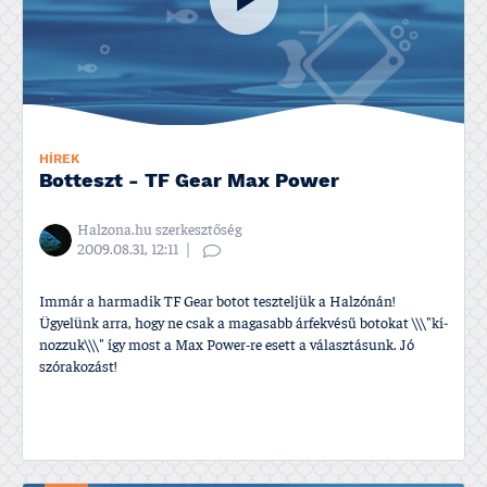
HÍREK
Botteszt - TF Gear Max Power
Halzona.hu szerkesztőség
2009.08.31, 12:11
Immár a harmadik TF Gear botot teszteljük a Halzónán!
Ügyelünk arra, hogy ne csak a magasabb árfekvésű botokat \\\"kí­
nozzuk\\\" í­gy most a Max Power-re esett a választásunk. Jó
szórakozást!