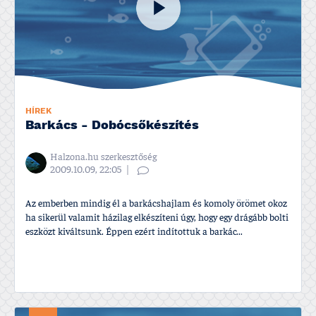
HÍREK
Barkács - Dobócsőkészí­tés
Halzona.hu szerkesztőség
2009.10.09, 22:05
Az emberben mindig él a barkácshajlam és komoly örömet okoz
ha sikerül valamit házilag elkészí­teni úgy, hogy egy drágább bolti
eszközt kiváltsunk. Éppen ezért indí­tottuk a barkác...