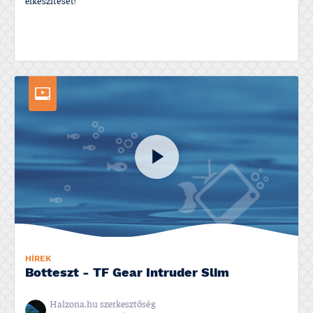
elkészí­tését!
HÍREK
Botteszt - TF Gear Intruder Slim
Halzona.hu szerkesztőség