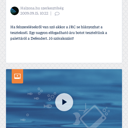
Halzona.hu szerkesztőség
2009.09.15, 10:22
Ha felszerelésekről van szó akkor a JRC se hiányozhat a
teszteknél. Egy nagyon elfogadható áru botot teszteltünk a
palettáról a Defendert. Jó szórakozást!