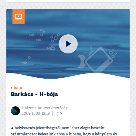
HÍREK
Barkács - H-bója
Halzona.hu szerkesztőség
2009.11.03, 12:19
A helykeresés jelentőségéről nem lehet eleget beszélni,
számtalanszor beleesünk abba a hibába, hogy a kényelem és