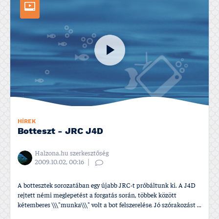
HÍREK
Botteszt - JRC J4D
Halzona.hu szerkesztőség
2009.10.02, 00:16
A bottesztek sorozatában egy újabb JRC-t próbáltunk ki. A J4D
rejtett némi meglepetést a forgatás során, többek között
kétemberes \\\"munka\\\" volt a bot felszerelése. Jó szórakozást ...