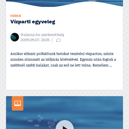
HÍREK
Ví­zparti egyveleg
Halzona.hu szerkesztőség
2009.09.07, 23:05
Amikor először próbáltunk botokat tesztelni ví­zparton, szinte
minden stimmelt az időjárás kivételével. Egymás után fogtuk a
szebbnél szebb halakat, csak az eső ne lett volna. Remélem ...