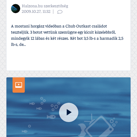
Halzona.hu szerkesztőség
2009.10.27, 11:32
A mostani horgász videóban a Chub Outkast családot
teszteljük. 3 botot vettünk szemügyre egy kicsit közelebbről,
mindegyik 12 lábas és két részes. Két bot 3,5 lb-s a harmadik 2,5
lb-s, de...