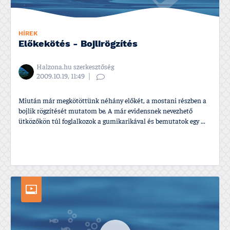
HÍREK
Előkekötés - Bojlirögzí­tés
Halzona.hu szerkesztőség
2009.10.19, 11:49
Miután már megkötöttünk néhány előkét, a mostani részben a
bojlik rögzí­tését mutatom be. A már evidensnek nevezhető
ütközőkön túl foglalkozok a gumikarikával és bemutatok egy ...