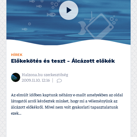
HÍREK
Előkekötés és teszt - Álcázott előkék
Halzona.hu szerkesztőség
2009.11.10, 12:16
Az elmúlt időben kaptunk néhány e-mailt amelyekben az oldal
látogatói arról kérdeztek minket, hogy mi a véleményünk az
álcázott előkékről. Mivel nem volt gyakorlati tapasztalatunk
ezek...