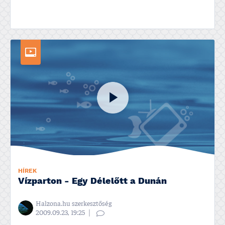
HÍREK
Ví­zparton - Egy Délelőtt a Dunán
Halzona.hu szerkesztőség
2009.09.23, 19:25