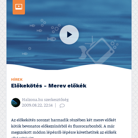
HÍREK
Előkekötés - Merev előkék
Halzona.hu szerkesztőség
2009.08.22, 22:14
Az előkekötés sorozat harmadik részében két merev előkét
kötök bevonatos előkezsinórból és fluorocarbonból. A már
megszokott módon lépésről-lépésre követhetitek az előkék