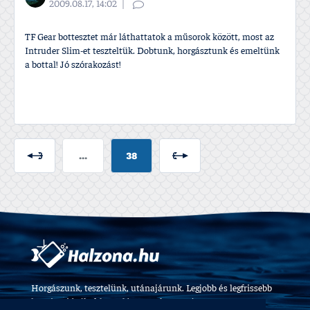
2009.08.17, 14:02
TF Gear bottesztet már láthattatok a műsorok között, most az
Intruder Slim-et teszteltük. Dobtunk, horgásztunk és emeltünk
a bottal! Jó szórakozást!
...
38
Horgászunk, tesztelünk, utánajárunk. Legjobb és legfrissebb
horgászvideók, felszerelés tesztek 2009 óta.