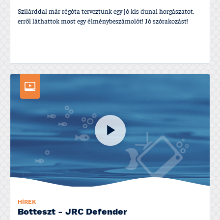
Szilárddal már régóta terveztünk egy jó kis dunai horgászatot,
erről láthattok most egy élménybeszámolót! Jó szórakozást!
HÍREK
Botteszt - JRC Defender