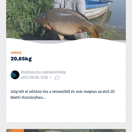
HÍREK
20,65kg
Halzona.hu szerkesztőség
2011.09.05, 11:32
Alig telt el néhány óra a versenyből és már megvan az első 20
feletti Harsányban...