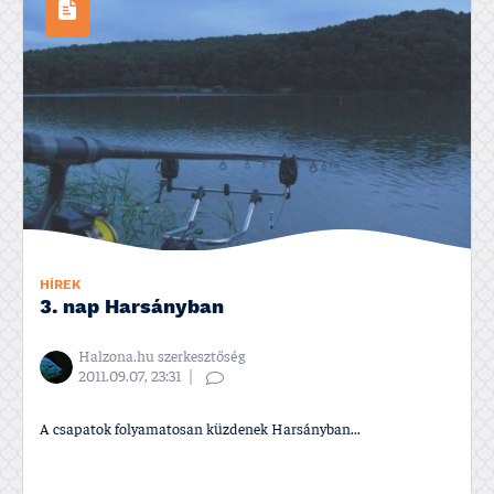
HÍREK
3. nap Harsányban
Halzona.hu szerkesztőség
2011.09.07, 23:31
A csapatok folyamatosan küzdenek Harsányban...