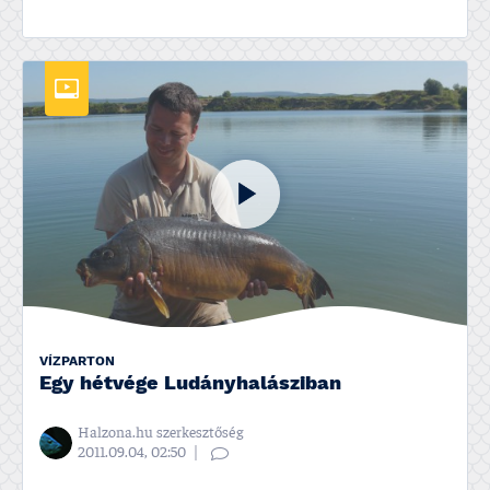
VÍZPARTON
Egy hétvége Ludányhalásziban
Halzona.hu szerkesztőség
2011.09.04, 02:50