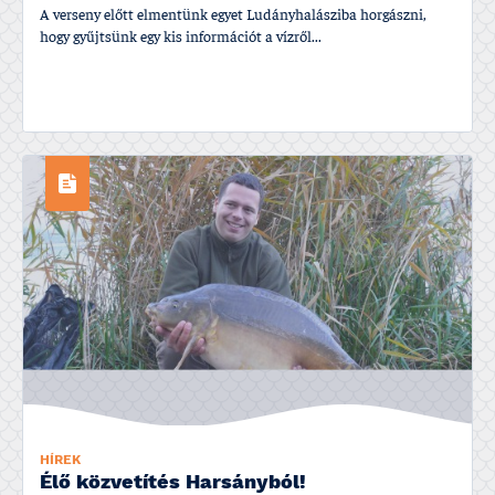
A verseny előtt elmentünk egyet Ludányhalásziba horgászni,
hogy gyűjtsünk egy kis információt a ví­zről...
HÍREK
Élő közvetí­tés Harsányból!