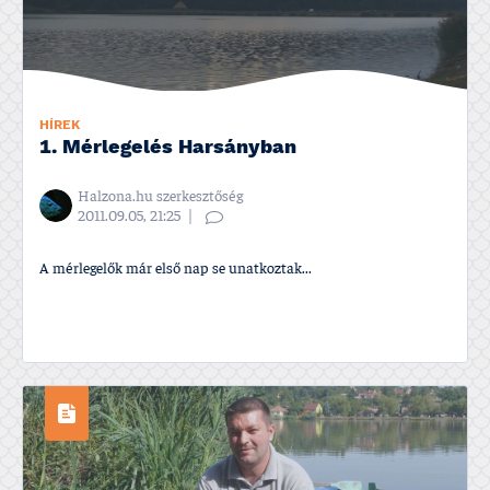
HÍREK
1. Mérlegelés Harsányban
Halzona.hu szerkesztőség
2011.09.05, 21:25
A mérlegelők már első nap se unatkoztak...