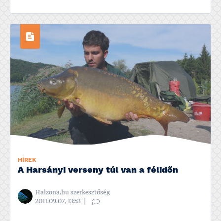
HÍREK
A Harsányi verseny túl van a félidőn
Halzona.hu szerkesztőség
2011.09.07, 13:53