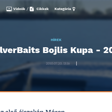
Videók
/
Cikkek
Kategória
HÍREK
ilverBaits Bojlis Kupa - 2
Halzona.hu szerkesztőség
2010.07.20, 13:16