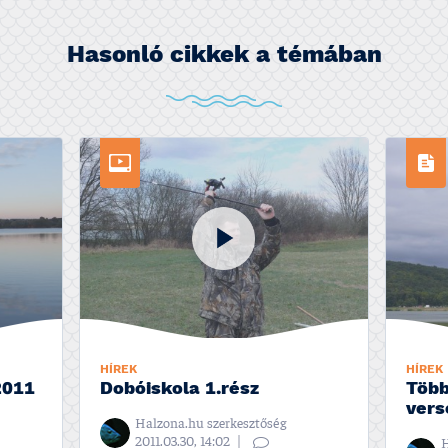
Hasonló cikkek a témában
HÍREK
HÍREK
2011
Dobóiskola 1.rész
Több
vers
Halzona.hu szerkesztőség
2011.03.30, 14:02
H