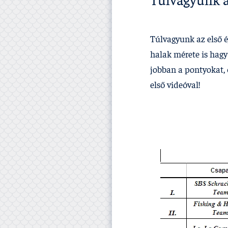
Túlvagyunk a
Túlvagyunk az első éj
halak mérete is hagy
jobban a pontyokat, 
első videóval!