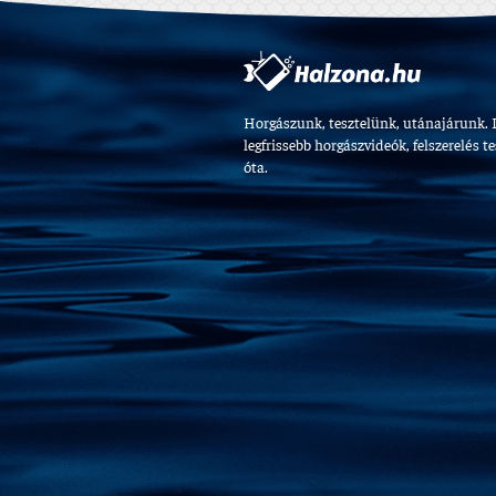
Horgászunk, tesztelünk, utánajárunk. 
legfrissebb horgászvideók, felszerelés t
óta.