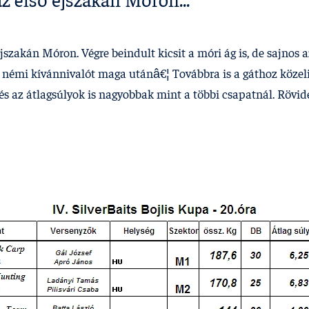
z első éjszakán Móron...
szakán Móron. Végre beindult kicsit a móri ág is, de sajnos a
 némi kí­vánnivalót maga utánâ€¦ Továbbra is a gáthoz közel
és az átlagsúlyok is nagyobbak mint a többi csapatnál. Rövi