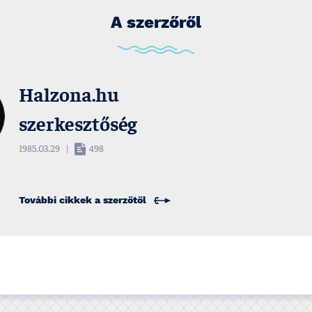
A szerzőről
Halzona.hu
szerkesztőség
1985.03.29
|
498
További cikkek a
szerzőtől