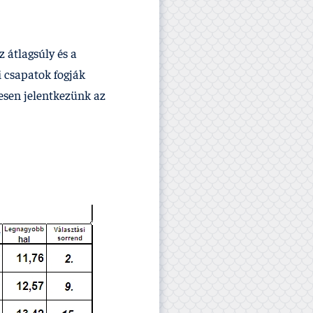
z átlagsúly és a
i csapatok fogják
desen jelentkezünk az