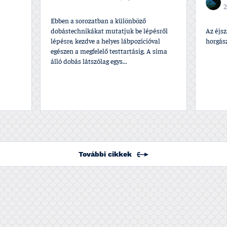
2
Ebben a sorozatban a különböző
dobástechnikákat mutatjuk be lépésről
Az éjs
lépésre, kezdve a helyes lábpozí­cióval
horgász
egészen a megfelelő testtartásig. A sima
álló dobás látszólag egys...
További cikkek